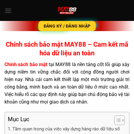
Chuyển
đến
nội
dung
ĐĂNG KÝ / ĐĂNG NHẬP
Chính sách bảo mật MAY88 – Cam kết mã
hóa dữ liệu an toàn
Chính sách bảo mật
tại MAY88 là nền tảng cốt lõi giúp xây
dựng niềm tin vững chắc đối với cộng đồng người chơi
hiện nay. Nhà cái cam kết thiết lập một môi trường giải trí
công bằng, minh bạch và an toàn dữ liệu ở mức cao nhất.
Việc hiểu rõ các quy định này giúp bạn chủ động bảo vệ tài
khoản cũng như mọi giao dịch cá nhân.
Mục Lục
Tầm quan trọng của việc xây dựng hàng rào dữ liệu số