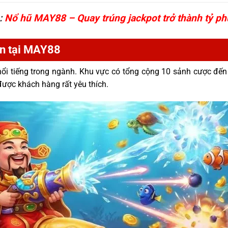
:
Nổ hũ MAY88 – Quay trúng jackpot trở thành tỷ p
tín tại MAY88
nổi tiếng trong ngành. Khu vực có tổng cộng 10 sảnh cược đến
được khách hàng rất yêu thích.