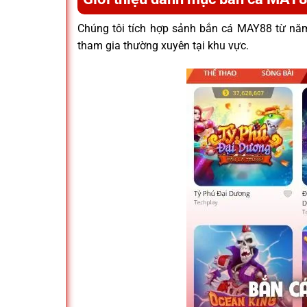
Chúng tôi tích hợp sảnh bắn cá MAY88 từ nă
tham gia thường xuyên tại khu vực.