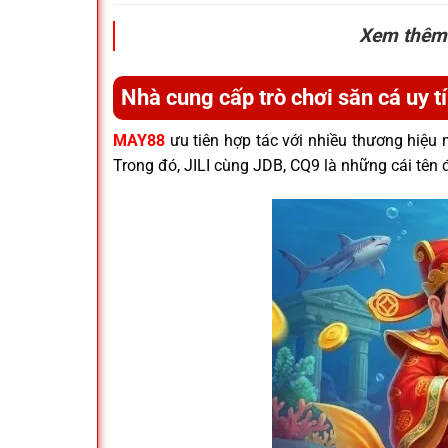
Xem thêm
Nhà cung cấp trò chơi săn cá uy 
MAY88
ưu tiên hợp tác với nhiều thương hiệu 
Trong đó, JILI cùng JDB, CQ9 là những cái tên 