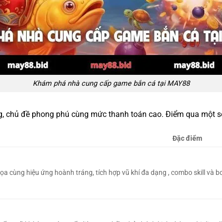
Khám phá nhà cung cấp game bắn cá tại MAY88
g, chủ đề phong phú cùng mức thanh toán cao. Điểm qua một 
Đặc điểm
ọa cùng hiệu ứng hoành tráng, tích hợp vũ khí đa dạng , combo skill và b