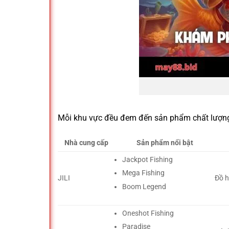
Mỗi khu vực đều đem đến sản phẩm chất lượn
Nhà cung cấp
Sản phẩm nổi bật
Jackpot Fishing
Mega Fishing
JILI
Đồ h
Boom Legend
Oneshot Fishing
Paradise