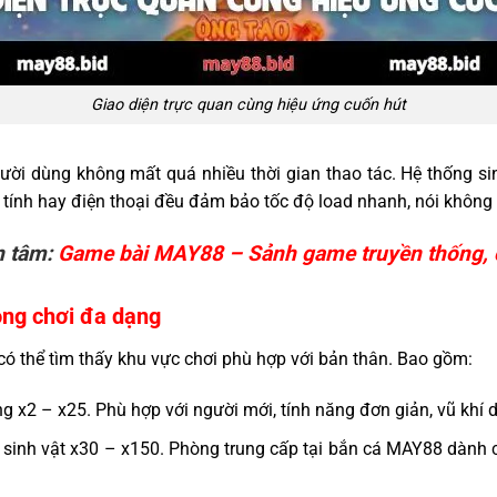
Giao diện trực quan cùng hiệu ứng cuốn hút
ời dùng không mất quá nhiều thời gian thao tác. Hệ thống s
 tính hay điện thoại đều đảm bảo tốc độ load nhanh, nói không v
n tâm:
Game bài MAY88 – Sảnh game truyền thống, c
ng chơi đa dạng
có thể tìm thấy khu vực chơi phù hợp với bản thân. Bao gồm:
 x2 – x25. Phù hợp với người mới, tính năng đơn giản, vũ khí d
sinh vật x30 – x150. Phòng trung cấp tại bắn cá MAY88 dành c