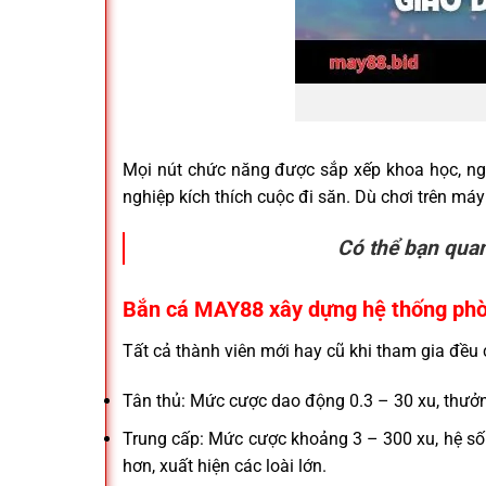
Mọi nút chức năng được sắp xếp khoa học, ngư
nghiệp kích thích cuộc đi săn. Dù chơi trên máy
Có thể bạn qua
Bắn cá MAY88 xây dựng hệ thống phò
Tất cả thành viên mới hay cũ khi tham gia đều 
Tân thủ: Mức cược dao động 0.3 – 30 xu, thưởng
Trung cấp: Mức cược khoảng 3 – 300 xu, hệ số 
hơn, xuất hiện các loài lớn.