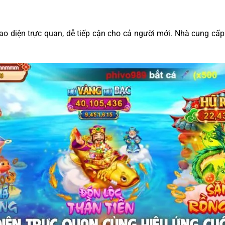
iao diện trực quan, dễ tiếp cận cho cả người mới. Nhà cung 