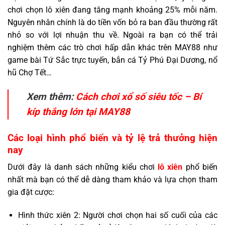
chơi chọn lô xiên đang tăng mạnh khoảng 25% mỗi năm.
Nguyên nhân chính là do tiền vốn bỏ ra ban đầu thường rất
nhỏ so với lợi nhuận thu về. Ngoài ra bạn có thể trải
nghiệm thêm các trò chơi hấp dẫn khác trên MAY88 như
game bài Tứ Sắc trực tuyến, bắn cá Tỷ Phú Đại Dương, nổ
hũ Chợ Tết…
Xem thêm:
Cách chơi xổ số siêu tốc – Bí
kíp thắng lớn tại MAY88
Các loại hình phổ biến và tỷ lệ trả thưởng hiện
nay
Dưới đây là danh sách những kiểu chơi
lô xiên
phổ biến
nhất mà bạn có thể dễ dàng tham khảo và lựa chọn tham
gia đặt cược:
Hình thức xiên 2: Người chơi chọn hai số cuối của các