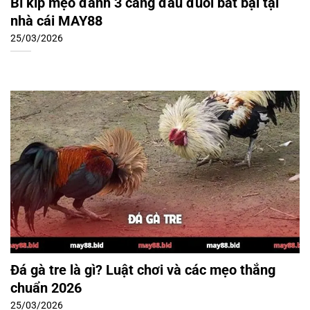
Bí kíp mẹo đánh 3 càng đầu đuôi bất bại tại
nhà cái MAY88
25/03/2026
Đá gà tre là gì? Luật chơi và các mẹo thắng
chuẩn 2026
25/03/2026