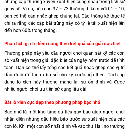
những cặp thường xuyên xuất hiện cùng nhau trong lịch sử
quay số. Ví dụ, nếu con 37 – 73 thường đi kèm với 01 – 10,
bạn có thể cân nhắc ghép chúng lại. Các thống kê thực tế
chỉ ra rằng các cặp bài trùng này có tỷ lệ tái xuất hiện lên
đến hơn 60% trong tháng.
Phân tích giá trị tiềm năng theo kết quả của giải đặc biệt
Phương pháp này yêu cầu người chơi quan sát kỹ các con
số xuất hiện trong giải đặc biệt của ngày hôm trước để tính
toán. Bạn có thể lấy tổng các kết quả hoặc ghép các vị trí
đầu đuôi để tạo ra bộ số cho kỳ cược tiếp theo. Cách áp
dụng lô xiên này thường mang lại sự ổn định và được
nhiều người chơi ưu tiên sử dụng lâu dài.
Bắt lô xiên cực đẹp theo phương pháp bạc nhớ
Bạc nhớ là một kho tàng dữ liệu quý báu giúp người chơi
nhận diện những dấu hiệu báo trước sự xuất hiện của các
con lô. Khi một con số nhất định về vào thứ Hai, nó thường