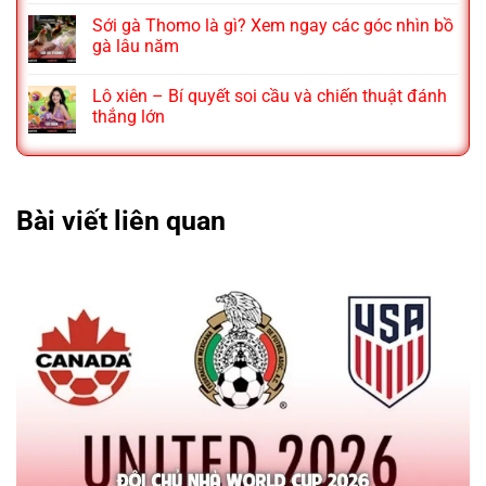
Sới gà Thomo là gì? Xem ngay các góc nhìn bồ
gà lâu năm
Lô xiên – Bí quyết soi cầu và chiến thuật đánh
thắng lớn
Bài viết liên quan