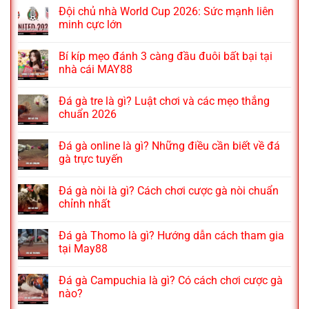
Đội chủ nhà World Cup 2026: Sức mạnh liên
minh cực lớn
Bí kíp mẹo đánh 3 càng đầu đuôi bất bại tại
nhà cái MAY88
Đá gà tre là gì? Luật chơi và các mẹo thắng
chuẩn 2026
Đá gà online là gì? Những điều cần biết về đá
gà trực tuyến
Đá gà nòi là gì? Cách chơi cược gà nòi chuẩn
chỉnh nhất
Đá gà Thomo là gì? Hướng dẫn cách tham gia
tại May88
Đá gà Campuchia là gì? Có cách chơi cược gà
nào?