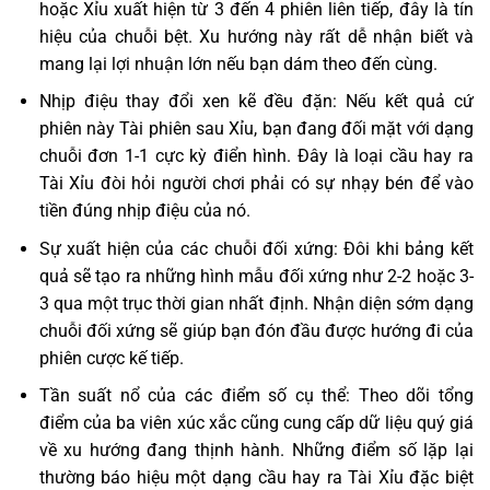
hoặc Xỉu xuất hiện từ 3 đến 4 phiên liên tiếp, đây là tín
hiệu của chuỗi bệt. Xu hướng này rất dễ nhận biết và
mang lại lợi nhuận lớn nếu bạn dám theo đến cùng.
Nhịp điệu thay đổi xen kẽ đều đặn: Nếu kết quả cứ
phiên này Tài phiên sau Xỉu, bạn đang đối mặt với dạng
chuỗi đơn 1-1 cực kỳ điển hình. Đây là loại cầu hay ra
Tài Xỉu đòi hỏi người chơi phải có sự nhạy bén để vào
tiền đúng nhịp điệu của nó.
Sự xuất hiện của các chuỗi đối xứng: Đôi khi bảng kết
quả sẽ tạo ra những hình mẫu đối xứng như 2-2 hoặc 3-
3 qua một trục thời gian nhất định. Nhận diện sớm dạng
chuỗi đối xứng sẽ giúp bạn đón đầu được hướng đi của
phiên cược kế tiếp.
Tần suất nổ của các điểm số cụ thể: Theo dõi tổng
điểm của ba viên xúc xắc cũng cung cấp dữ liệu quý giá
về xu hướng đang thịnh hành. Những điểm số lặp lại
thường báo hiệu một dạng cầu hay ra Tài Xỉu đặc biệt