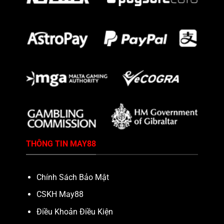
THÔNG TIN MAY88
Chính Sách Bảo Mật
CSKH May88
Điều Khoản Điều Kiện