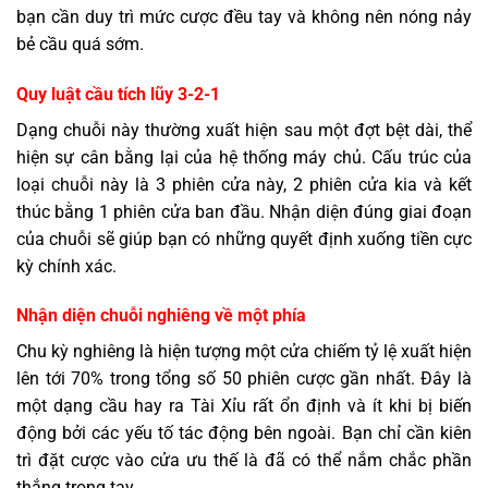
bạn cần duy trì mức cược đều tay và không nên nóng nảy
bẻ cầu quá sớm.
Quy luật cầu tích lũy 3-2-1
Dạng chuỗi này thường xuất hiện sau một đợt bệt dài, thể
hiện sự cân bằng lại của hệ thống máy chủ. Cấu trúc của
loại chuỗi này là 3 phiên cửa này, 2 phiên cửa kia và kết
thúc bằng 1 phiên cửa ban đầu. Nhận diện đúng giai đoạn
của chuỗi sẽ giúp bạn có những quyết định xuống tiền cực
kỳ chính xác.
Nhận diện chuỗi nghiêng về một phía
Chu kỳ nghiêng là hiện tượng một cửa chiếm tỷ lệ xuất hiện
lên tới 70% trong tổng số 50 phiên cược gần nhất. Đây là
một dạng cầu hay ra Tài Xỉu rất ổn định và ít khi bị biến
động bởi các yếu tố tác động bên ngoài. Bạn chỉ cần kiên
trì đặt cược vào cửa ưu thế là đã có thể nắm chắc phần
thắng trong tay.