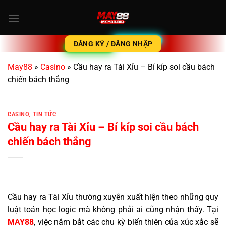
Chuyển
đến
nội
dung
ĐĂNG KÝ / ĐĂNG NHẬP
May88
»
Casino
»
Cầu hay ra Tài Xỉu – Bí kíp soi cầu bách
chiến bách thắng
CASINO
,
TIN TỨC
Cầu hay ra Tài Xỉu – Bí kíp soi cầu bách
chiến bách thắng
Cầu hay ra Tài Xỉu thường xuyên xuất hiện theo những quy
luật toán học logic mà không phải ai cũng nhận thấy. Tại
MAY88
, việc nắm bắt các chu kỳ biến thiên của xúc xắc sẽ